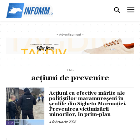
- Advertisement -
TAG
acțiuni de prevenire
Acțiuni cu efective mărite ale
polițiștilor maramureșeni în
școlile din Sighetu Marmației.
Prevenirea victimizării
minorilor, în prim-plan
4 februarie 2026
112