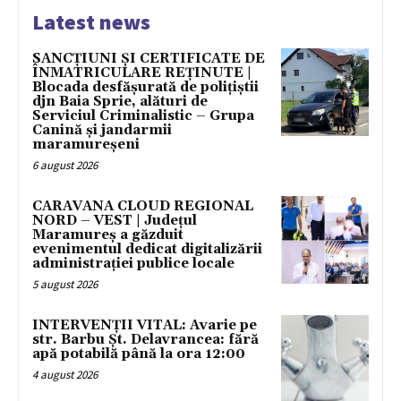
Latest news
SANCȚIUNI ȘI CERTIFICATE DE
ÎNMATRICULARE REȚINUTE |
Blocada desfășurată de polițiștii
djn Baia Sprie, alături de
Serviciul Criminalistic – Grupa
Canină și jandarmii
maramureșeni
6 august 2026
CARAVANA CLOUD REGIONAL
NORD – VEST | Județul
Maramureș a găzduit
evenimentul dedicat digitalizării
administrației publice locale
5 august 2026
INTERVENȚII VITAL: Avarie pe
str. Barbu Șt. Delavrancea: fără
apă potabilă până la ora 12:00
4 august 2026