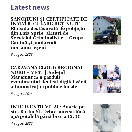
Latest news
SANCȚIUNI ȘI CERTIFICATE DE
ÎNMATRICULARE REȚINUTE |
Blocada desfășurată de polițiștii
djn Baia Sprie, alături de
Serviciul Criminalistic – Grupa
Canină și jandarmii
maramureșeni
6 august 2026
CARAVANA CLOUD REGIONAL
NORD – VEST | Județul
Maramureș a găzduit
evenimentul dedicat digitalizării
administrației publice locale
5 august 2026
INTERVENȚII VITAL: Avarie pe
str. Barbu Șt. Delavrancea: fără
apă potabilă până la ora 12:00
4 august 2026