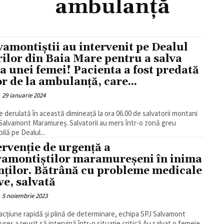
ambulanță
vamontiștii au intervenit pe Dealul
rilor din Baia Mare pentru a salva
ța unei femei! Pacienta a fost predată
or de la ambulanță, care...
29 ianuarie 2024
e derulată în această dimineață la ora 06.00 de salvatorii montani
 Salvamont Maramureș. Salvatorii au mers într-o zonă greu
ilă pe Dealul...
ervenție de urgență a
vamontiștilor maramureșeni în inima
ților. Bătrână cu probleme medicale
ve, salvată
5 noiembrie 2023
 acțiune rapidă și plină de determinare, echipa SPJ Salvamont
reș a reușit să intervină într-o situație critică.Au salvat o femeie