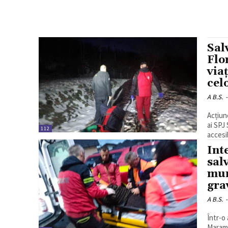
Sal
Flo
via
cel
A B.S.
-
Acțiun
ai SPJ
112
accesib
Int
sal
mun
gra
A B.S.
-
Într-o
Maramu