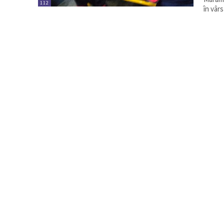
112
în vârs