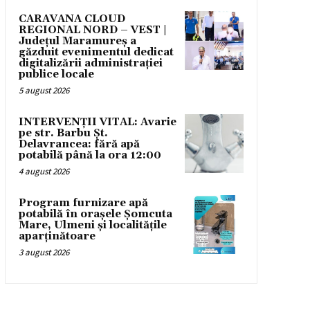
CARAVANA CLOUD
REGIONAL NORD – VEST |
Județul Maramureș a
găzduit evenimentul dedicat
digitalizării administrației
publice locale
5 august 2026
INTERVENȚII VITAL: Avarie
pe str. Barbu Șt.
Delavrancea: fără apă
potabilă până la ora 12:00
4 august 2026
Program furnizare apă
potabilă în orașele Șomcuta
Mare, Ulmeni și localitățile
aparținătoare
3 august 2026