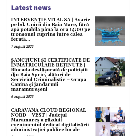
Latest news
INTERVENȚIE VITAL SA | Avarie
pe bd. Unirii din Baia Mare, fără
apă potabilă până la ora 14:00 pe
tronsonul cuprins între calea
ferată...
7 august 2026
SANCȚIUNI ȘI CERTIFICATE DE
ÎNMATRICULARE REȚINUTE |
Blocada desfășurată de polițiștii
djn Baia Sprie, alături de
Serviciul Criminalistic – Grupa
Canină și jandarmii
maramureșeni
6 august 2026
CARAVANA CLOUD REGIONAL
NORD – VEST | Județul
Maramureș a găzduit
evenimentul dedicat digitalizării
administrației publice locale