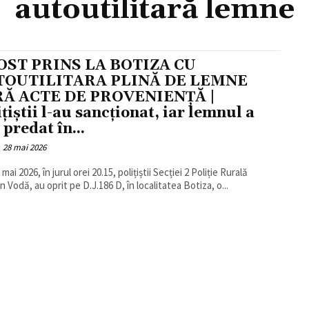
autoutilitară lemne
OST PRINS LA BOTIZA CU
TOUTILITARA PLINĂ DE LEMNE
RĂ ACTE DE PROVENIENȚĂ |
ițiștii l-au sancționat, iar lemnul a
 predat în...
28 mai 2026
7 mai 2026, în jurul orei 20.15, polițiștii Secției 2 Poliție Rurală
 Vodă, au oprit pe D.J.186 D, în localitatea Botiza, o...