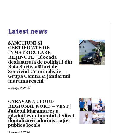
Latest news
SANCȚIUNI ȘI
CERTIFICATE DE
ÎNMATRICULARE
REȚINUTE | Blocada
desfășurată de polițiștii djn
Baia Sprie, alături de
Serviciul Criminalistic –
Grupa Canină și jandarmii
maramureșeni
6 august 2026
CARAVANA CLOUD
REGIONAL NORD – VEST |
Județul Maramureș a
găzduit evenimentul dedicat
digitalizării administrației
publice locale
5 august 2026