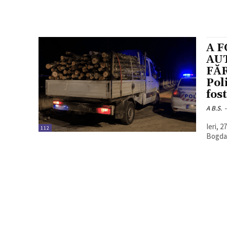
A F
AU
FĂ
Pol
fost
A B.S.
-
Ieri, 2
112
Bogdan