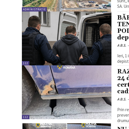
sunt, 
SA. Ur
ADMINISTRAȚIE
BĂ
TE
POL
dep
A B.S.
-
Ieri, 1
depist
112
RAZ
24 
cer
cad
A B.S.
-
Prin r
prevent
112
drumuri