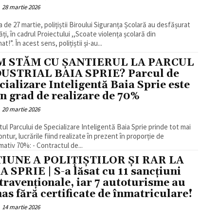
28 martie 2026
a de 27 martie, polițiștii Biroului Siguranța Școlară au desfășurat
ăți, în cadrul Proiectului ,,Scoate violența școlară din
t!”. În acest sens, polițiștii și-au...
M STĂM CU ȘANTIERUL LA PARCUL
USTRIAL BAIA SPRIE? Parcul de
cializare Inteligentă Baia Sprie este
un grad de realizare de 70%
20 martie 2026
tul Parcului de Specializare Inteligentă Baia Sprie prinde tot mai
ontur, lucrările fiind realizate în prezent în proporție de
mativ 70%: - Contractul de...
IUNE A POLIȚIȘTILOR ȘI RAR LA
A SPRIE | S-a lăsat cu 11 sancțiuni
travenționale, iar 7 autoturisme au
as fără certificate de înmatriculare!
14 martie 2026