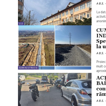
A B.S.
-
La dat
activit
anonima
112
CU
IND
Spe
la 
A B.S.
-
Proiec
mult c
ADMINISTRAȚIE
aproxi
ACȚ
BAI
con
răm
A B.S.
-