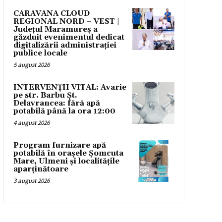
CARAVANA CLOUD
REGIONAL NORD – VEST |
Județul Maramureș a
găzduit evenimentul dedicat
digitalizării administrației
publice locale
5 august 2026
INTERVENȚII VITAL: Avarie
pe str. Barbu Șt.
Delavrancea: fără apă
potabilă până la ora 12:00
4 august 2026
Program furnizare apă
potabilă în orașele Șomcuta
Mare, Ulmeni și localitățile
aparținătoare
3 august 2026