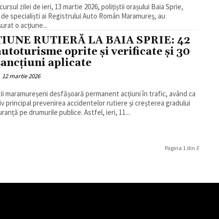
ursul zilei de ieri, 13 martie 2026, polițiștii orașului Baia Sprie,
i de specialiști ai Registrului Auto Român Maramureș, au
urat o acțiune...
IUNE RUTIERĂ LA BAIA SPRIE: 42
autoturisme oprite și verificate și 30
sancțiuni aplicate
12 martie 2026
știi maramureșeni desfășoară permanent acțiuni în trafic, având ca
iv principal prevenirea accidentelor rutiere și creșterea gradului
ranță pe drumurile publice. Astfel, ieri, 11...
Pagina 1 din 3