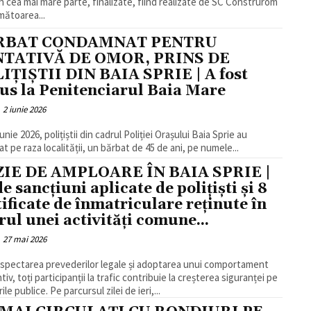
în cea mai mare parte, finalizate, fiind realizate de SC Construrom
mătoarea...
RBAT CONDAMNAT PENTRU
NTATIVĂ DE OMOR, PRINS DE
IȚIȘTII DIN BAIA SPRIE | A fost
us la Penitenciarul Baia Mare
2 iunie 2026
 iunie 2026, polițiștii din cadrul Poliției Orașului Baia Sprie au
at pe raza localității, un bărbat de 45 de ani, pe numele...
IE DE AMPLOARE ÎN BAIA SPRIE |
de sancțiuni aplicate de polițiști și 8
tificate de înmatriculare reținute în
rul unei activități comune...
27 mai 2026
espectarea prevederilor legale și adoptarea unui comportament
iv, toți participanții la trafic contribuie la creșterea siguranței pe
le publice. Pe parcursul zilei de ieri,...