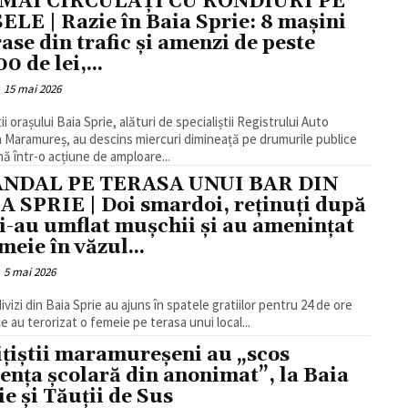
 MAI CIRCULAȚI CU RONDIURI PE
ELE | Razie în Baia Sprie: 8 mașini
rase din trafic și amenzi de peste
0 de lei,...
15 mai 2026
tii orașului Baia Sprie, alături de specialiștii Registrului Auto
Maramureș, au descins miercuri dimineață pe drumurile publice
nă într-o acțiune de amploare...
ANDAL PE TERASA UNUI BAR DIN
A SPRIE | Doi smardoi, reținuți după
și-au umflat mușchii și au amenințat
meie în văzul...
5 mai 2026
ivizi din Baia Sprie au ajuns în spatele gratiilor pentru 24 de ore
e au terorizat o femeie pe terasa unui local...
ițiștii maramureșeni au „scos
lența școlară din anonimat”, la Baia
ie și Tăuții de Sus