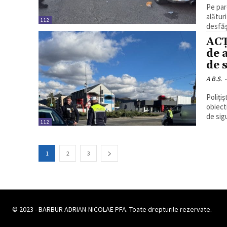
Pe parc
alătur
112
desfăș
ACȚ
de 
de 
A B.S.
-
Poliți
obiect
de sigu
112
1
2
3
© 2023 - BARBUR ADRIAN-NICOLAE PFA. Toate drepturile rezervate.