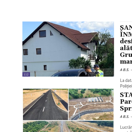
SAN
ÎN
des
ală
Gru
mar
A B.S.
-
112
La data
Poliție
STA
Par
Spr
A B.S.
-
Lucrăr