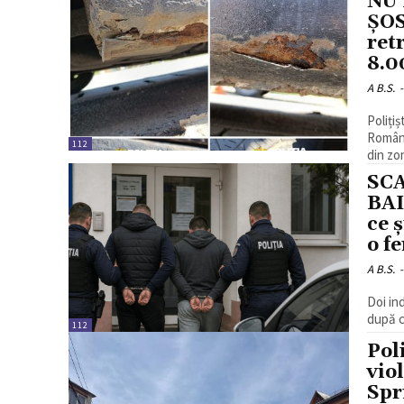
NU
ȘOS
ret
8.00
A B.S.
-
Polițiș
Român 
112
din zo
SC
BAI
ce 
o fe
A B.S.
-
Doi ind
după c
112
Pol
vio
Spr