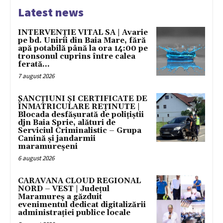
Latest news
INTERVENȚIE VITAL SA | Avarie
pe bd. Unirii din Baia Mare, fără
apă potabilă până la ora 14:00 pe
tronsonul cuprins între calea
ferată...
7 august 2026
SANCȚIUNI ȘI CERTIFICATE DE
ÎNMATRICULARE REȚINUTE |
Blocada desfășurată de polițiștii
djn Baia Sprie, alături de
Serviciul Criminalistic – Grupa
Canină și jandarmii
maramureșeni
6 august 2026
CARAVANA CLOUD REGIONAL
NORD – VEST | Județul
Maramureș a găzduit
evenimentul dedicat digitalizării
administrației publice locale