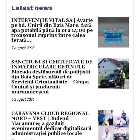
Latest news
INTERVENȚIE VITAL SA | Avarie
pe bd. Unirii din Baia Mare, fără
apă potabilă până la ora 14:00 pe
tronsonul cuprins între calea
ferată...
7 august 2026
SANCȚIUNI ȘI CERTIFICATE DE
ÎNMATRICULARE REȚINUTE |
Blocada desfășurată de polițiștii
djn Baia Sprie, alături de
Serviciul Criminalistic – Grupa
Canină și jandarmii
maramureșeni
6 august 2026
CARAVANA CLOUD REGIONAL
NORD – VEST | Județul
Maramureș a găzduit
evenimentul dedicat digitalizării
administrației publice locale