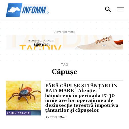
- Advertisement -
TAG
Căpușe
FĂRĂ CĂPUȘE ȘI ȚÂNȚARI ÎN
BAIA MARE | Atenție,
băimăreni: în perioada 17-30
iunie are loc operațiunea de
dezinsecție terestră împotriva
ţântarilor şi căpuşelor
ADMINISTRAȚIE
15 iunie 2026