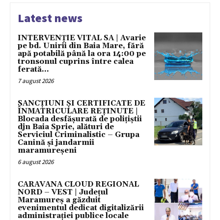
Latest news
INTERVENȚIE VITAL SA | Avarie
pe bd. Unirii din Baia Mare, fără
apă potabilă până la ora 14:00 pe
tronsonul cuprins între calea
ferată...
7 august 2026
SANCȚIUNI ȘI CERTIFICATE DE
ÎNMATRICULARE REȚINUTE |
Blocada desfășurată de polițiștii
djn Baia Sprie, alături de
Serviciul Criminalistic – Grupa
Canină și jandarmii
maramureșeni
6 august 2026
CARAVANA CLOUD REGIONAL
NORD – VEST | Județul
Maramureș a găzduit
evenimentul dedicat digitalizării
administrației publice locale