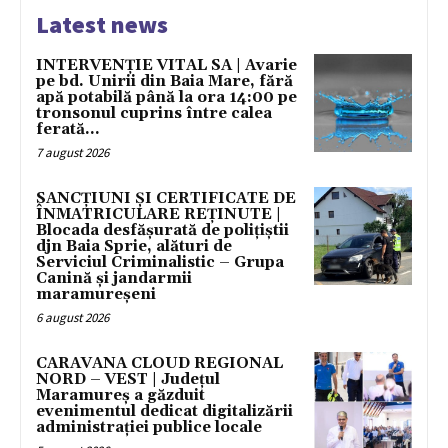
Latest news
INTERVENȚIE VITAL SA | Avarie
pe bd. Unirii din Baia Mare, fără
apă potabilă până la ora 14:00 pe
tronsonul cuprins între calea
ferată...
7 august 2026
SANCȚIUNI ȘI CERTIFICATE DE
ÎNMATRICULARE REȚINUTE |
Blocada desfășurată de polițiștii
djn Baia Sprie, alături de
Serviciul Criminalistic – Grupa
Canină și jandarmii
maramureșeni
6 august 2026
CARAVANA CLOUD REGIONAL
NORD – VEST | Județul
Maramureș a găzduit
evenimentul dedicat digitalizării
administrației publice locale