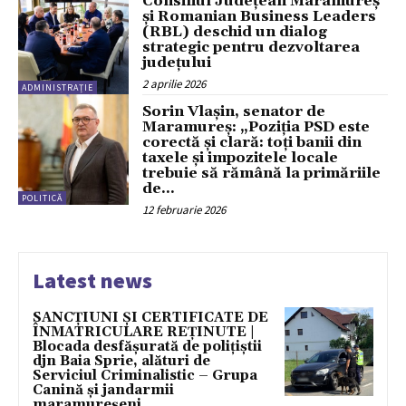
Consiliul Județean Maramureș
și Romanian Business Leaders
(RBL) deschid un dialog
strategic pentru dezvoltarea
județului
2 aprilie 2026
ADMINISTRAȚIE
Sorin Vlașin, senator de
Maramureș: „Poziția PSD este
corectă și clară: toți banii din
taxele și impozitele locale
trebuie să rămână la primăriile
de...
POLITICĂ
12 februarie 2026
Latest news
SANCȚIUNI ȘI CERTIFICATE DE
ÎNMATRICULARE REȚINUTE |
Blocada desfășurată de polițiștii
djn Baia Sprie, alături de
Serviciul Criminalistic – Grupa
Canină și jandarmii
maramureșeni