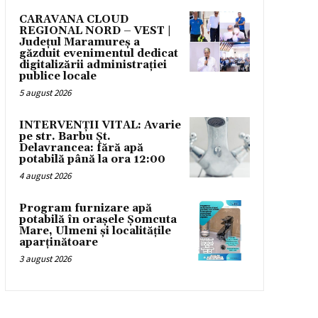
CARAVANA CLOUD
REGIONAL NORD – VEST |
Județul Maramureș a
găzduit evenimentul dedicat
digitalizării administrației
publice locale
5 august 2026
INTERVENȚII VITAL: Avarie
pe str. Barbu Șt.
Delavrancea: fără apă
potabilă până la ora 12:00
4 august 2026
Program furnizare apă
potabilă în orașele Șomcuta
Mare, Ulmeni și localitățile
aparținătoare
3 august 2026