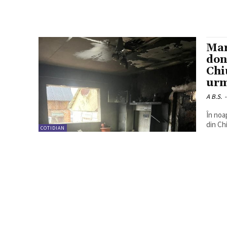
Mar
don
Chi
urm
A B.S.
-
În noa
din Chi
COTIDIAN