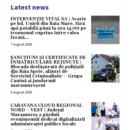
Latest news
INTERVENȚIE VITAL SA | Avarie
pe bd. Unirii din Baia Mare, fără
apă potabilă până la ora 14:00 pe
tronsonul cuprins între calea
ferată...
7 august 2026
SANCȚIUNI ȘI CERTIFICATE DE
ÎNMATRICULARE REȚINUTE |
Blocada desfășurată de polițiștii
djn Baia Sprie, alături de
Serviciul Criminalistic – Grupa
Canină și jandarmii
maramureșeni
6 august 2026
CARAVANA CLOUD REGIONAL
NORD – VEST | Județul
Maramureș a găzduit
evenimentul dedicat digitalizării
administrației publice locale