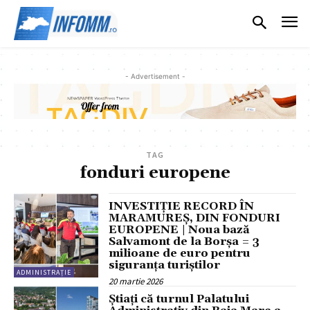
- Advertisement -
TAG
fonduri europene
INVESTIȚIE RECORD ÎN
MARAMUREȘ, DIN FONDURI
EUROPENE | Noua bază
Salvamont de la Borșa = 3
milioane de euro pentru
siguranța turiștilor
ADMINISTRAȚIE
20 martie 2026
Știați că turnul Palatului