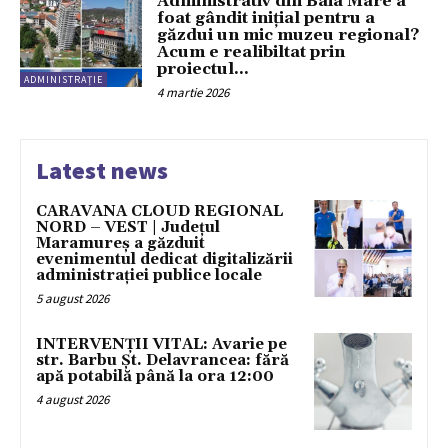
Administrativ din Baia Mare a
foat gândit inițial pentru a
găzdui un mic muzeu regional?
Acum e realibiltat prin
proiectul...
ADMINISTRAȚIE
4 martie 2026
Latest news
CARAVANA CLOUD REGIONAL
NORD – VEST | Județul
Maramureș a găzduit
evenimentul dedicat digitalizării
administrației publice locale
5 august 2026
INTERVENȚII VITAL: Avarie pe
str. Barbu Șt. Delavrancea: fără
apă potabilă până la ora 12:00
4 august 2026