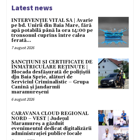
Latest news
INTERVENȚIE VITAL SA | Avarie
pe bd. Unirii din Baia Mare, fără
apă potabilă până la ora 14:00 pe
tronsonul cuprins între calea
ferată...
7 august 2026
SANCȚIUNI ȘI CERTIFICATE DE
ÎNMATRICULARE REȚINUTE |
Blocada desfășurată de polițiștii
djn Baia Sprie, alături de
Serviciul Criminalistic – Grupa
Canină și jandarmii
maramureșeni
6 august 2026
CARAVANA CLOUD REGIONAL
NORD – VEST | Județul
Maramureș a găzduit
evenimentul dedicat digitalizării
administrației publice locale