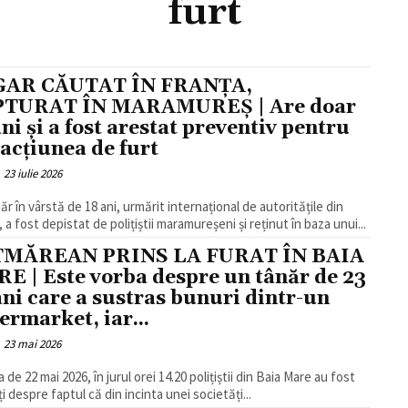
furt
GAR CĂUTAT ÎN FRANȚA,
TURAT ÎN MARAMUREȘ | Are doar
ani și a fost arestat preventiv pentru
racțiunea de furt
23 iulie 2026
ăr în vârstă de 18 ani, urmărit internațional de autoritățile din
 a fost depistat de polițiștii maramureșeni și reținut în baza unui...
TMĂREAN PRINS LA FURAT ÎN BAIA
E | Este vorba despre un tânăr de 23
ani care a sustras bunuri dintr-un
ermarket, iar...
23 mai 2026
 de 22 mai 2026, în jurul orei 14.20 polițiștii din Baia Mare au fost
i despre faptul că din incinta unei societăți...