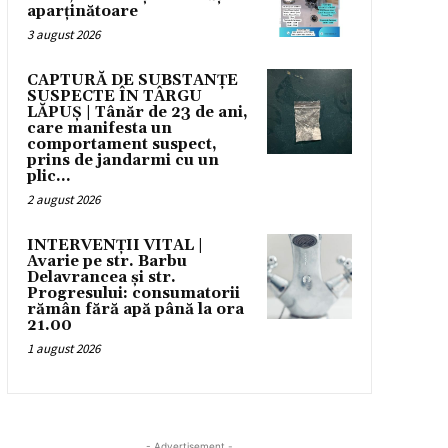
aparținătoare
3 august 2026
CAPTURĂ DE SUBSTANȚE
SUSPECTE ÎN TÂRGU
LĂPUȘ | Tânăr de 23 de ani,
care manifesta un
comportament suspect,
prins de jandarmi cu un
plic...
2 august 2026
INTERVENȚII VITAL |
Avarie pe str. Barbu
Delavrancea și str.
Progresului: consumatorii
rămân fără apă până la ora
21.00
1 august 2026
- Advertisement -