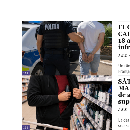
FU
CAP
18 
inf
A B.S.
-
Un tân
Franța,
112
SĂ
MAR
de 
sup
A B.S.
-
La data
sesizaț
112