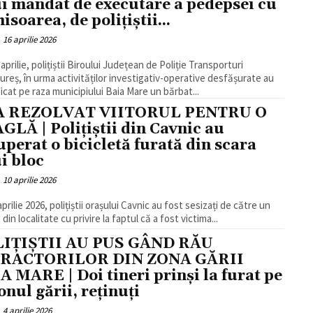
i mandat de executare a pedepsei cu
isoarea, de polițiștii...
16 aprilie 2026
 aprilie, polițiștii Biroului Județean de Poliție Transporturi
reș, în urma activităților investigativ-operative desfășurate au
ficat pe raza municipiului Baia Mare un bărbat...
-A REZOLVAT VIITORUL PENTRU O
GLĂ | Polițiștii din Cavnic au
uperat o bicicletă furată din scara
i bloc
10 aprilie 2026
 aprilie 2026, polițiștii orașului Cavnic au fost sesizați de către un
din localitate cu privire la faptul că a fost victima...
IȚIȘTII AU PUS GÂND RĂU
FRACTORILOR DIN ZONA GĂRII
A MARE | Doi tineri prinși la furat pe
onul gării, reținuți
4 aprilie 2026