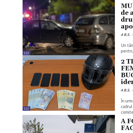
MUL
de 
dru
apoi
A B.S.
-
Un tân
pentru 
112
2 T
FEM
BUC
iden
A B.S.
-
În urm
cadrul 
112
comiter
A 
FAC