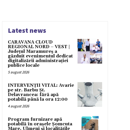
Latest news
CARAVANA CLOUD
REGIONAL NORD – VEST |
Județul Maramureș a
găzduit evenimentul dedicat
digitalizării administrației
publice locale
5 august 2026
INTERVENȚII VITAL: Avarie
pe str. Barbu Șt.
Delavrancea: fără apă
potabilă până la ora 12:00
4 august 2026
Program furnizare apă
potabilă în orașele Șomcuta
Mare, Ulmeni și localitățile