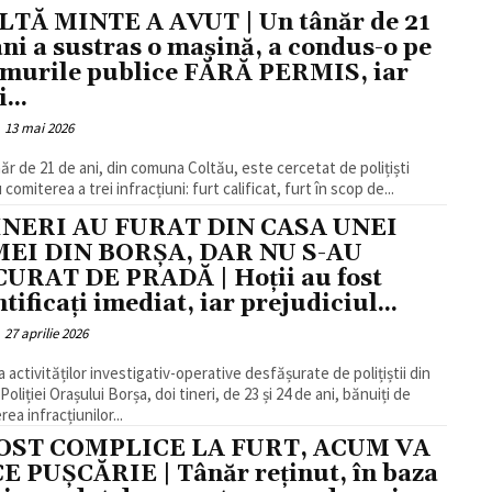
TĂ MINTE A AVUT | Un tânăr de 21
ani a sustras o mașină, a condus-o pe
murile publice FĂRĂ PERMIS, iar
...
13 mai 2026
ăr de 21 de ani, din comuna Coltău, este cercetat de polițiști
comiterea a trei infracțiuni: furt calificat, furt în scop de...
INERI AU FURAT DIN CASA UNEI
EI DIN BORȘA, DAR NU S-AU
URAT DE PRADĂ | Hoții au fost
tificați imediat, iar prejudiciul...
27 aprilie 2026
a activităților investigativ-operative desfășurate de polițiștii din
Poliției Orașului Borșa, doi tineri, de 23 și 24 de ani, bănuiți de
ea infracțiunilor...
FOST COMPLICE LA FURT, ACUM VA
E PUȘCĂRIE | Tânăr reținut, în baza