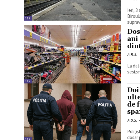
Ieri, 3
Biroul
112
suprav
Dos
ani
din
A B.S.
-
La data
sesiza
112
Doi
ult
de 
spa
A B.S.
-
Polițiș
dosar 
112