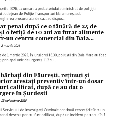
 aprilie 2026, ca urmare a probatoriului administrat de polițiștii
ui Județean de Poliție Transporturi Maramureș, sub
egherea procurorului de caz, au dispus...
ar penal după ce o tânără de 24 de
 și o fetiță de 10 ani au furat alimente
tr-un centru comercial din Baia...
2 martie 2026
 de 1 martie 2025, în jurul orei 16.30, polițiștii din Baia Mare au fost
ți prin apel unic de urgență 112 cu...
 bărbați din Făurești, reținuți și
erior arestați preventiv într-un dosar
furt calificat, după ce au dat o
rgere în Șurdesti
15 noiembrie 2025
tii Serviciului de Investigații Criminale continuă cercetările într-un
penal deschis pentru furt calificat, după un incident petrecut în 7