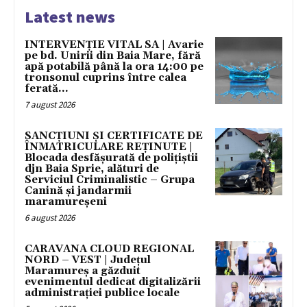
Latest news
INTERVENȚIE VITAL SA | Avarie
pe bd. Unirii din Baia Mare, fără
apă potabilă până la ora 14:00 pe
tronsonul cuprins între calea
ferată...
7 august 2026
SANCȚIUNI ȘI CERTIFICATE DE
ÎNMATRICULARE REȚINUTE |
Blocada desfășurată de polițiștii
djn Baia Sprie, alături de
Serviciul Criminalistic – Grupa
Canină și jandarmii
maramureșeni
6 august 2026
CARAVANA CLOUD REGIONAL
NORD – VEST | Județul
Maramureș a găzduit
evenimentul dedicat digitalizării
administrației publice locale