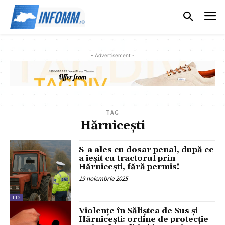
- Advertisement -
TAG
Hărnicești
S-a ales cu dosar penal, după ce
a ieșit cu tractorul prin
Hărnicești, fără permis!
19 noiembrie 2025
112
Violențe în Săliștea de Sus și
Hărnicești: ordine de protecție