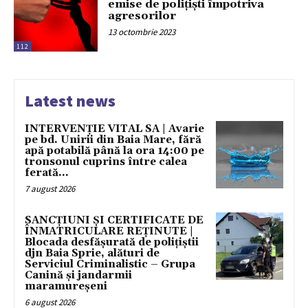
emise de polițiști împotriva
agresorilor
13 octombrie 2023
112
Latest news
INTERVENȚIE VITAL SA | Avarie
pe bd. Unirii din Baia Mare, fără
apă potabilă până la ora 14:00 pe
tronsonul cuprins între calea
ferată...
7 august 2026
SANCȚIUNI ȘI CERTIFICATE DE
ÎNMATRICULARE REȚINUTE |
Blocada desfășurată de polițiștii
djn Baia Sprie, alături de
Serviciul Criminalistic – Grupa
Canină și jandarmii
maramureșeni
6 august 2026