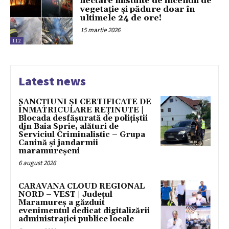
hectare mistuite de incendii de
vegetație și pădure doar în
ultimele 24 de ore!
15 martie 2026
112
Latest news
SANCȚIUNI ȘI CERTIFICATE DE
ÎNMATRICULARE REȚINUTE |
Blocada desfășurată de polițiștii
djn Baia Sprie, alături de
Serviciul Criminalistic – Grupa
Canină și jandarmii
maramureșeni
6 august 2026
CARAVANA CLOUD REGIONAL
NORD – VEST | Județul
Maramureș a găzduit
evenimentul dedicat digitalizării
administrației publice locale