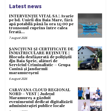
Latest news
INTERVENȚIE VITAL SA | Avarie
pe bd. Unirii din Baia Mare, fără
apă potabilă până la ora 14:00 pe
tronsonul cuprins între calea
ferată...
7 august 2026
SANCȚIUNI ȘI CERTIFICATE DE
ÎNMATRICULARE REȚINUTE |
Blocada desfășurată de polițiștii
djn Baia Sprie, alături de
Serviciul Criminalistic – Grupa
Canină și jandarmii
maramureșeni
6 august 2026
CARAVANA CLOUD REGIONAL
NORD – VEST | Județul
Maramureș a găzduit
evenimentul dedicat digitalizării
administrației publice locale