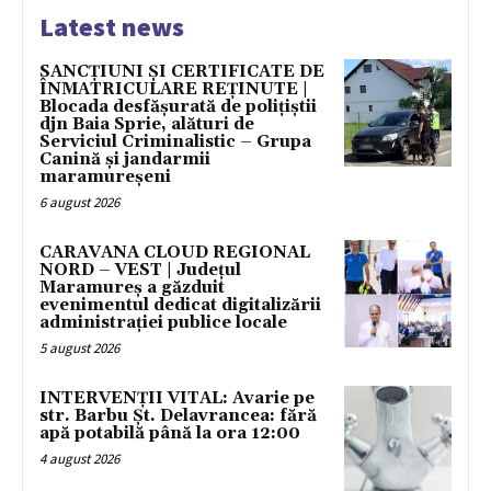
Latest news
SANCȚIUNI ȘI CERTIFICATE DE
ÎNMATRICULARE REȚINUTE |
Blocada desfășurată de polițiștii
djn Baia Sprie, alături de
Serviciul Criminalistic – Grupa
Canină și jandarmii
maramureșeni
6 august 2026
CARAVANA CLOUD REGIONAL
NORD – VEST | Județul
Maramureș a găzduit
evenimentul dedicat digitalizării
administrației publice locale
5 august 2026
INTERVENȚII VITAL: Avarie pe
str. Barbu Șt. Delavrancea: fără
apă potabilă până la ora 12:00
4 august 2026