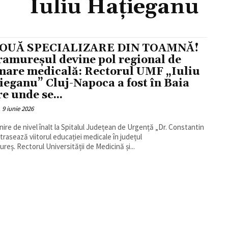
Iuliu Hațieganu
NOUĂ SPECIALIZARE DIN TOAMNĂ!
amureșul devine pol regional de
mare medicală: Rectorul UMF „Iuliu
ieganu” Cluj-Napoca a fost în Baia
e unde se...
9 iunie 2026
lnire de nivel înalt la Spitalul Județean de Urgență „Dr. Constantin
 trasează viitorul educației medicale în județul
reș. Rectorul Universității de Medicină și...