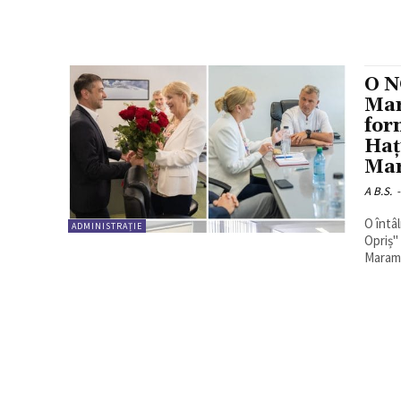
O 
Mar
for
Haț
Mar
A B.S.
-
O întâ
ADMINISTRAȚIE
Opriș"
Maramu