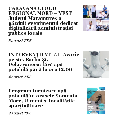
CARAVANA CLOUD
REGIONAL NORD – VEST |
Județul Maramureș a
găzduit evenimentul dedicat
digitalizării administrației
publice locale
5 august 2026
INTERVENȚII VITAL: Avarie
pe str. Barbu Șt.
Delavrancea: fără apă
potabilă până la ora 12:00
4 august 2026
Program furnizare apă
potabilă în orașele Șomcuta
Mare, Ulmeni și localitățile
aparținătoare
3 august 2026