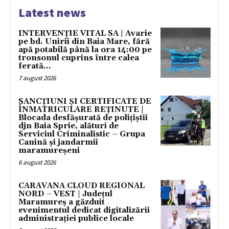
Latest news
INTERVENȚIE VITAL SA | Avarie
pe bd. Unirii din Baia Mare, fără
apă potabilă până la ora 14:00 pe
tronsonul cuprins între calea
ferată...
7 august 2026
SANCȚIUNI ȘI CERTIFICATE DE
ÎNMATRICULARE REȚINUTE |
Blocada desfășurată de polițiștii
djn Baia Sprie, alături de
Serviciul Criminalistic – Grupa
Canină și jandarmii
maramureșeni
6 august 2026
CARAVANA CLOUD REGIONAL
NORD – VEST | Județul
Maramureș a găzduit
evenimentul dedicat digitalizării
administrației publice locale