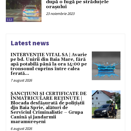
după o fugă pe străduțele
orașului
23 noiembrie 2023
112
Latest news
INTERVENȚIE VITAL SA | Avarie
pe bd. Unirii din Baia Mare, fără
apă potabilă până la ora 14:00 pe
tronsonul cuprins între calea
ferată...
7 august 2026
SANCȚIUNI ȘI CERTIFICATE DE
ÎNMATRICULARE REȚINUTE |
Blocada desfășurată de polițiștii
djn Baia Sprie, alături de
Serviciul Criminalistic – Grupa
Canină și jandarmii
maramureșeni
6 august 2026