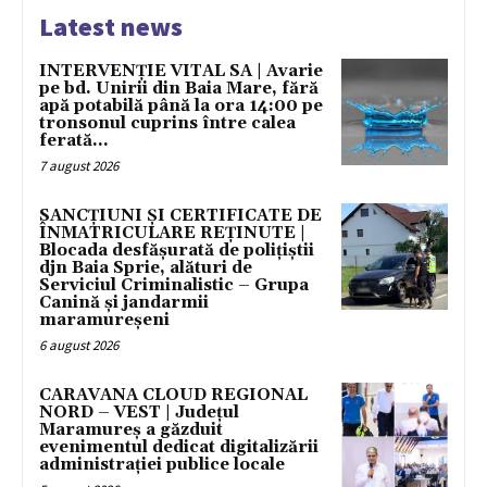
Latest news
INTERVENȚIE VITAL SA | Avarie
pe bd. Unirii din Baia Mare, fără
apă potabilă până la ora 14:00 pe
tronsonul cuprins între calea
ferată...
7 august 2026
SANCȚIUNI ȘI CERTIFICATE DE
ÎNMATRICULARE REȚINUTE |
Blocada desfășurată de polițiștii
djn Baia Sprie, alături de
Serviciul Criminalistic – Grupa
Canină și jandarmii
maramureșeni
6 august 2026
CARAVANA CLOUD REGIONAL
NORD – VEST | Județul
Maramureș a găzduit
evenimentul dedicat digitalizării
administrației publice locale