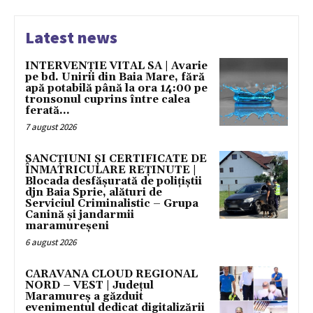
Latest news
INTERVENȚIE VITAL SA | Avarie
pe bd. Unirii din Baia Mare, fără
apă potabilă până la ora 14:00 pe
tronsonul cuprins între calea
ferată...
7 august 2026
SANCȚIUNI ȘI CERTIFICATE DE
ÎNMATRICULARE REȚINUTE |
Blocada desfășurată de polițiștii
djn Baia Sprie, alături de
Serviciul Criminalistic – Grupa
Canină și jandarmii
maramureșeni
6 august 2026
CARAVANA CLOUD REGIONAL
NORD – VEST | Județul
Maramureș a găzduit
evenimentul dedicat digitalizării