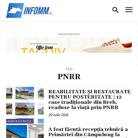
- Advertisement -
TAG
PNRR
REABILITATE ȘI RESTAURATE
PENTRU POSTERITATE | 12
case tradiționale din Breb,
readuse la viață prin PNRR
29 iulie 2026
ADMINISTRAȚIE
A fost făcută recepția tehnică a
Primăriei din Câmpulung la