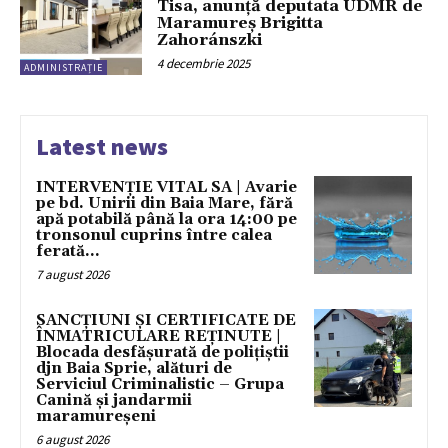
Tisa, anunță deputata UDMR de
Maramureș Brigitta
Zahoránszki
4 decembrie 2025
ADMINISTRAȚIE
Latest news
INTERVENȚIE VITAL SA | Avarie
pe bd. Unirii din Baia Mare, fără
apă potabilă până la ora 14:00 pe
tronsonul cuprins între calea
ferată...
7 august 2026
SANCȚIUNI ȘI CERTIFICATE DE
ÎNMATRICULARE REȚINUTE |
Blocada desfășurată de polițiștii
djn Baia Sprie, alături de
Serviciul Criminalistic – Grupa
Canină și jandarmii
maramureșeni
6 august 2026