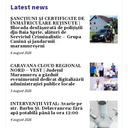
Latest news
SANCȚIUNI ȘI CERTIFICATE DE
ÎNMATRICULARE REȚINUTE |
Blocada desfășurată de polițiștii
djn Baia Sprie, alături de
Serviciul Criminalistic – Grupa
Canină și jandarmii
maramureșeni
6 august 2026
CARAVANA CLOUD REGIONAL
NORD – VEST | Județul
Maramureș a găzduit
evenimentul dedicat digitalizării
administrației publice locale
5 august 2026
INTERVENȚII VITAL: Avarie pe
str. Barbu Șt. Delavrancea: fără
apă potabilă până la ora 12:00
4 august 2026