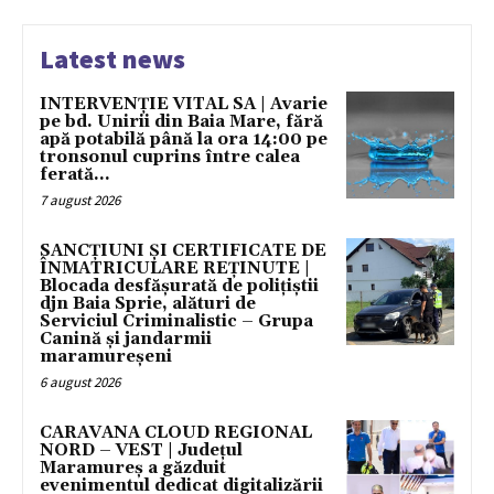
Latest news
INTERVENȚIE VITAL SA | Avarie
pe bd. Unirii din Baia Mare, fără
apă potabilă până la ora 14:00 pe
tronsonul cuprins între calea
ferată...
7 august 2026
SANCȚIUNI ȘI CERTIFICATE DE
ÎNMATRICULARE REȚINUTE |
Blocada desfășurată de polițiștii
djn Baia Sprie, alături de
Serviciul Criminalistic – Grupa
Canină și jandarmii
maramureșeni
6 august 2026
CARAVANA CLOUD REGIONAL
NORD – VEST | Județul
Maramureș a găzduit
evenimentul dedicat digitalizării