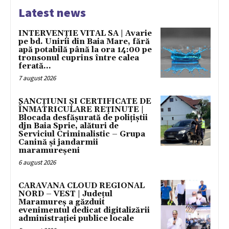
Latest news
INTERVENȚIE VITAL SA | Avarie
pe bd. Unirii din Baia Mare, fără
apă potabilă până la ora 14:00 pe
tronsonul cuprins între calea
ferată...
7 august 2026
SANCȚIUNI ȘI CERTIFICATE DE
ÎNMATRICULARE REȚINUTE |
Blocada desfășurată de polițiștii
djn Baia Sprie, alături de
Serviciul Criminalistic – Grupa
Canină și jandarmii
maramureșeni
6 august 2026
CARAVANA CLOUD REGIONAL
NORD – VEST | Județul
Maramureș a găzduit
evenimentul dedicat digitalizării
administrației publice locale