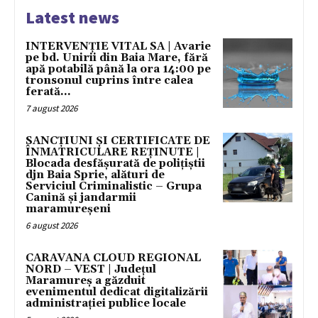
Latest news
INTERVENȚIE VITAL SA | Avarie
pe bd. Unirii din Baia Mare, fără
apă potabilă până la ora 14:00 pe
tronsonul cuprins între calea
ferată...
7 august 2026
SANCȚIUNI ȘI CERTIFICATE DE
ÎNMATRICULARE REȚINUTE |
Blocada desfășurată de polițiștii
djn Baia Sprie, alături de
Serviciul Criminalistic – Grupa
Canină și jandarmii
maramureșeni
6 august 2026
CARAVANA CLOUD REGIONAL
NORD – VEST | Județul
Maramureș a găzduit
evenimentul dedicat digitalizării
administrației publice locale