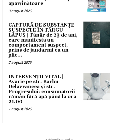
aparținătoare
3 august 2026
CAPTURĂ DE SUBSTANȚE
SUSPECTE ÎN TÂRGU
LĂPUȘ | Tânăr de 23 de ani,
care manifesta un
comportament suspect,
prins de jandarmi cu un
plic...
2 august 2026
INTERVENȚII VITAL |
Avarie pe str. Barbu
Delavrancea și str.
Progresului: consumatorii
rămân fără apă până la ora
21.00
1 august 2026
- Advertisement -