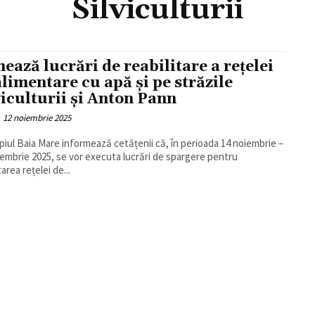
Silviculturii
ează lucrări de reabilitare a rețelei
alimentare cu apă și pe străzile
viculturii și Anton Pann
12 noiembrie 2025
piul Baia Mare informează cetățenii că, în perioada 14 noiembrie –
embrie 2025, se vor executa lucrări de spargere pentru
tarea rețelei de...