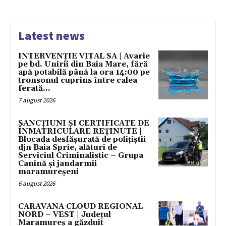
Latest news
INTERVENȚIE VITAL SA | Avarie
pe bd. Unirii din Baia Mare, fără
apă potabilă până la ora 14:00 pe
tronsonul cuprins între calea
ferată...
7 august 2026
SANCȚIUNI ȘI CERTIFICATE DE
ÎNMATRICULARE REȚINUTE |
Blocada desfășurată de polițiștii
djn Baia Sprie, alături de
Serviciul Criminalistic – Grupa
Canină și jandarmii
maramureșeni
6 august 2026
CARAVANA CLOUD REGIONAL
NORD – VEST | Județul
Maramureș a găzduit