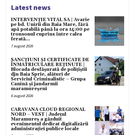
Latest news
INTERVENȚIE VITAL SA | Avarie
pe bd. Unirii din Baia Mare, fără
apă potabilă până la ora 14:00 pe
tronsonul cuprins între calea
ferată...
7 august 2026
SANCȚIUNI ȘI CERTIFICATE DE
ÎNMATRICULARE REȚINUTE |
Blocada desfășurată de polițiștii
djn Baia Sprie, alături de
Serviciul Criminalistic – Grupa
Canină și jandarmii
maramureșeni
6 august 2026
CARAVANA CLOUD REGIONAL
NORD – VEST | Județul
Maramureș a găzduit
evenimentul dedicat digitalizării
administrației publice locale