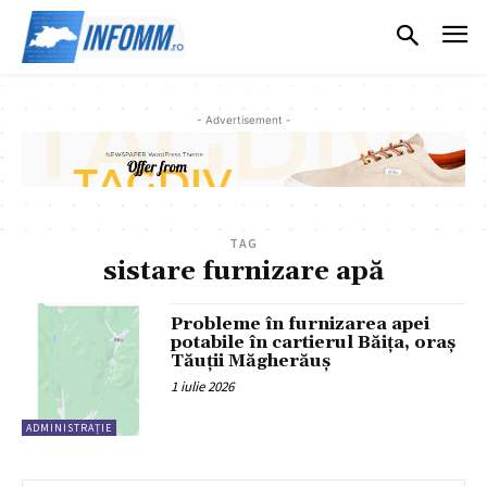
- Advertisement -
TAG
sistare furnizare apă
Probleme în furnizarea apei
potabile în cartierul Băița, oraș
Tăuții Măgherăuș
1 iulie 2026
ADMINISTRAȚIE