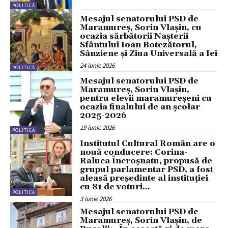
POLITICĂ
Mesajul senatorului PSD de
Maramureș, Sorin Vlașin, cu
ocazia sărbătorii Nașterii
Sfântului Ioan Botezătorul,
Sânziene și Ziua Universală a Iei
24 iunie 2026
POLITICĂ
Mesajul senatorului PSD de
Maramureș, Sorin Vlașin,
pentru elevii maramureșeni cu
ocazia finalului de an școlar
2025-2026
19 iunie 2026
POLITICĂ
Institutul Cultural Român are o
nouă conducere: Corina-
Raluca Încroșnatu, propusă de
grupul parlamentar PSD, a fost
aleasă președinte al instituției
cu 81 de voturi...
POLITICĂ
3 iunie 2026
Mesajul senatorului PSD de
Maramureș, Sorin Vlașin, de