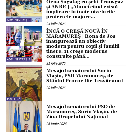
Ocna Șugatag cu șefii Transgaz
și ANRE | „Atunci când există
implicare la toate nivelurile
proiectele majore...
ADMINISTRAȚIE
24 iulie 2026
ÎNCĂ O CREȘĂ NOUĂ ÎN
MARAMUREȘ | Rona de Jos
inaugurează un obiectiv
modern pentru copii și familii
tinere. 11 creșe moderne
construite până...
ADMINISTRAȚIE
21 iulie 2026
Mesajul senatorului Sorin
Vlașin, PSD Maramureș, de
Sfântul Proroc Ilie Tesviteanul
20 iulie 2026
POLITICĂ
Mesajul senatorului PSD de
Maramureș, Sorin Vlașin, de
Ziua Drapelului Național
26 iunie 2026