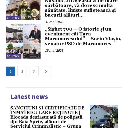
Rusalii: „În această zi de mare
sărbătoare, vă doresc multă
sănătate, liniște sufletească şi
bucurii alături...
POLITICĂ
31 mai 2026
„Sighet 700 – O istorie și un
eveniment cât Țara
Maramureșului” – Sorin Vlașin,
senator PSD de Maramureș
15 mai 2026
POLITICĂ
1
2
3
Latest news
SANCȚIUNI ȘI CERTIFICATE DE
ÎNMATRICULARE REȚINUTE |
Blocada desfășurată de polițiștii
djn Baia Sprie, alături de
Serviciul Criminalistic – Grupa