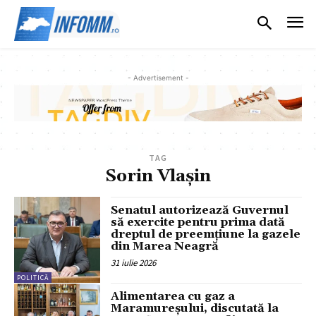
- Advertisement -
TAG
Sorin Vlașin
Senatul autorizează Guvernul
să exercite pentru prima dată
dreptul de preemțiune la gazele
din Marea Neagră
31 iulie 2026
POLITICĂ
Alimentarea cu gaz a
Maramureșului, discutată la