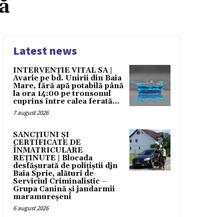
ă
Latest news
INTERVENȚIE VITAL SA |
Avarie pe bd. Unirii din Baia
Mare, fără apă potabilă până
la ora 14:00 pe tronsonul
cuprins între calea ferată...
7 august 2026
SANCȚIUNI ȘI
CERTIFICATE DE
ÎNMATRICULARE
REȚINUTE | Blocada
desfășurată de polițiștii djn
Baia Sprie, alături de
Serviciul Criminalistic –
Grupa Canină și jandarmii
maramureșeni
6 august 2026