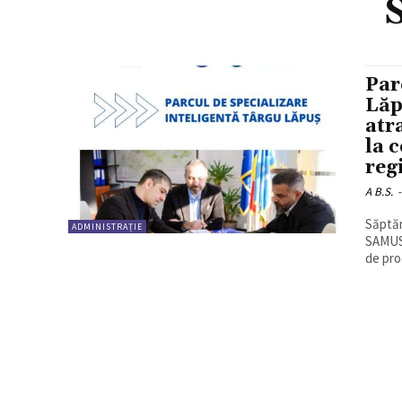
Par
Lăp
atr
la 
reg
A B.S.
-
Săptăm
ADMINISTRAȚIE
SAMUS 
de pro