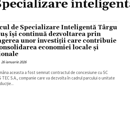
Specializare inteligent
cul de Specializare Inteligentă Târgu
uș își continuă dezvoltarea prin
agerea unor investiții care contribuie
consolidarea economiei locale și
ionale
26 ianuarie 2026
âna aceasta a fost semnat contractul de concesiune cu SC
TEC S.A., companie care va dezvolta în cadrul parcului o unitate
ducție...