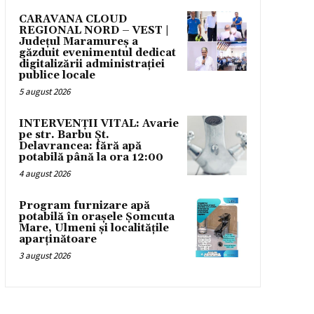
CARAVANA CLOUD
REGIONAL NORD – VEST |
Județul Maramureș a
găzduit evenimentul dedicat
digitalizării administrației
publice locale
5 august 2026
INTERVENȚII VITAL: Avarie
pe str. Barbu Șt.
Delavrancea: fără apă
potabilă până la ora 12:00
4 august 2026
Program furnizare apă
potabilă în orașele Șomcuta
Mare, Ulmeni și localitățile
aparținătoare
3 august 2026