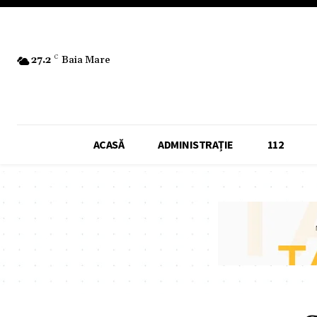
27.2
C
Baia Mare
ACASĂ
ADMINISTRAȚIE
112