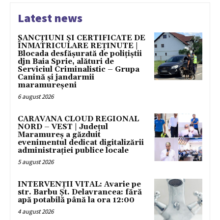
Latest news
SANCȚIUNI ȘI CERTIFICATE DE
ÎNMATRICULARE REȚINUTE |
Blocada desfășurată de polițiștii
djn Baia Sprie, alături de
Serviciul Criminalistic – Grupa
Canină și jandarmii
maramureșeni
6 august 2026
CARAVANA CLOUD REGIONAL
NORD – VEST | Județul
Maramureș a găzduit
evenimentul dedicat digitalizării
administrației publice locale
5 august 2026
INTERVENȚII VITAL: Avarie pe
str. Barbu Șt. Delavrancea: fără
apă potabilă până la ora 12:00
4 august 2026