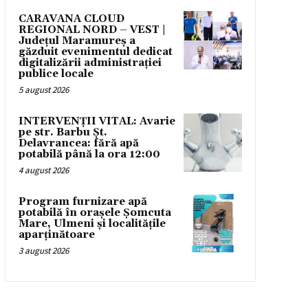
CARAVANA CLOUD
REGIONAL NORD – VEST |
Județul Maramureș a
găzduit evenimentul dedicat
digitalizării administrației
publice locale
5 august 2026
INTERVENȚII VITAL: Avarie
pe str. Barbu Șt.
Delavrancea: fără apă
potabilă până la ora 12:00
4 august 2026
Program furnizare apă
potabilă în orașele Șomcuta
Mare, Ulmeni și localitățile
aparținătoare
3 august 2026