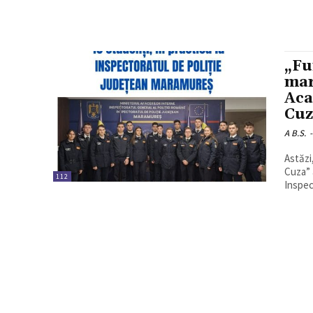
„Fu
mar
Aca
Cuz
A B.S.
-
Astăzi
Cuza” 
112
Inspec