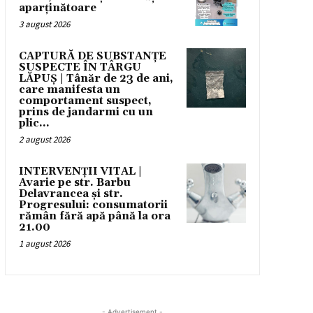
aparținătoare
3 august 2026
CAPTURĂ DE SUBSTANȚE
SUSPECTE ÎN TÂRGU
LĂPUȘ | Tânăr de 23 de ani,
care manifesta un
comportament suspect,
prins de jandarmi cu un
plic...
2 august 2026
INTERVENȚII VITAL |
Avarie pe str. Barbu
Delavrancea și str.
Progresului: consumatorii
rămân fără apă până la ora
21.00
1 august 2026
- Advertisement -