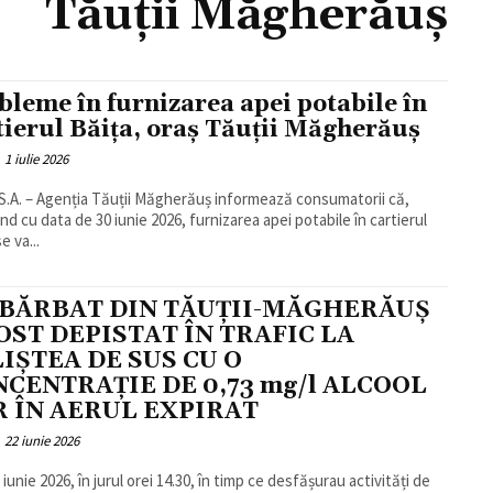
Tăuții Măgherăuș
bleme în furnizarea apei potabile în
tierul Băița, oraș Tăuții Măgherăuș
1 iulie 2026
S.A. – Agenția Tăuții Măgherăuș informează consumatorii că,
nd cu data de 30 iunie 2026, furnizarea apei potabile în cartierul
e va...
 BĂRBAT DIN TĂUȚII-MĂGHERĂUȘ
OST DEPISTAT ÎN TRAFIC LA
IȘTEA DE SUS CU O
CENTRAȚIE DE 0,73 mg/l ALCOOL
R ÎN AERUL EXPIRAT
22 iunie 2026
1 iunie 2026, în jurul orei 14.30, în timp ce desfășurau activități de