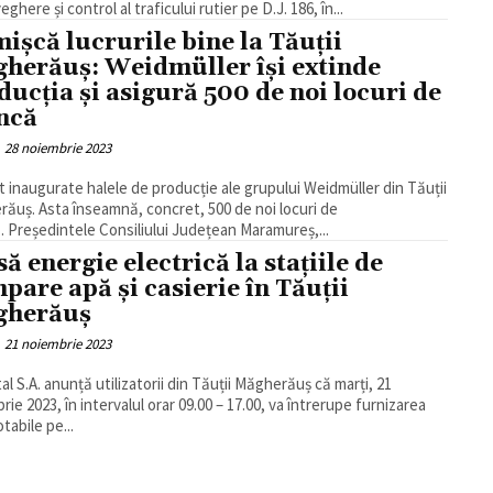
ghere și control al traficului rutier pe D.J. 186, în...
mișcă lucrurile bine la Tăuții
herăuș: Weidmüller își extinde
ducția și asigură 500 de noi locuri de
ncă
28 noiembrie 2023
t inaugurate halele de producție ale grupului Weidmüller din Tăuții
ăuș. Asta înseamnă, concret, 500 de noi locuri de
 Președintele Consiliului Județean Maramureș,...
să energie electrică la stațiile de
pare apă și casierie în Tăuții
gherăuș
21 noiembrie 2023
tal S.A. anunță utilizatorii din Tăuții Măgherăuș că marți, 21
rie 2023, în intervalul orar 09.00 – 17.00, va întrerupe furnizarea
tabile pe...