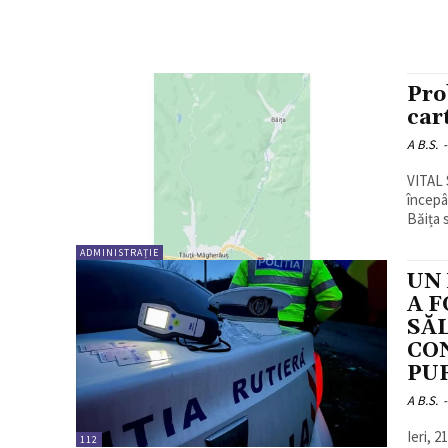
Pro
car
A B.S.
-
VITAL 
începâ
Băița s
ADMINISTRAȚIE
UN
A F
SĂL
CON
PU
A B.S.
-
Ieri, 2
112