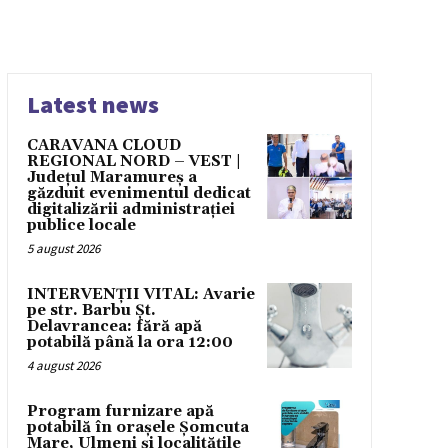
Latest news
CARAVANA CLOUD
REGIONAL NORD – VEST |
Județul Maramureș a
găzduit evenimentul dedicat
digitalizării administrației
publice locale
5 august 2026
INTERVENȚII VITAL: Avarie
pe str. Barbu Șt.
Delavrancea: fără apă
potabilă până la ora 12:00
4 august 2026
Program furnizare apă
potabilă în orașele Șomcuta
Mare, Ulmeni și localitățile