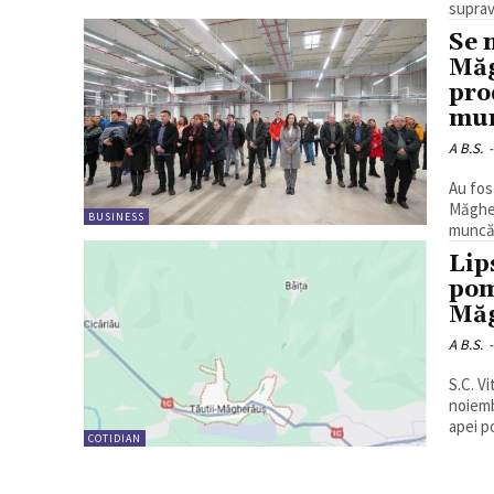
suprave
Se 
Măg
pro
mu
A B.S.
-
Au fos
Măgher
BUSINESS
muncă.
Lip
pom
Mă
A B.S.
-
S.C. Vi
noiemb
apei po
COTIDIAN