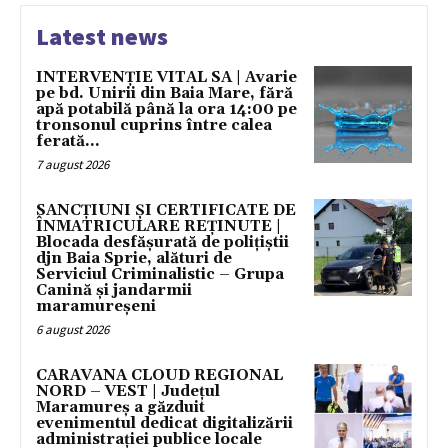
Latest news
INTERVENȚIE VITAL SA | Avarie
pe bd. Unirii din Baia Mare, fără
apă potabilă până la ora 14:00 pe
tronsonul cuprins între calea
ferată...
7 august 2026
SANCȚIUNI ȘI CERTIFICATE DE
ÎNMATRICULARE REȚINUTE |
Blocada desfășurată de polițiștii
djn Baia Sprie, alături de
Serviciul Criminalistic – Grupa
Canină și jandarmii
maramureșeni
6 august 2026
CARAVANA CLOUD REGIONAL
NORD – VEST | Județul
Maramureș a găzduit
evenimentul dedicat digitalizării
administrației publice locale