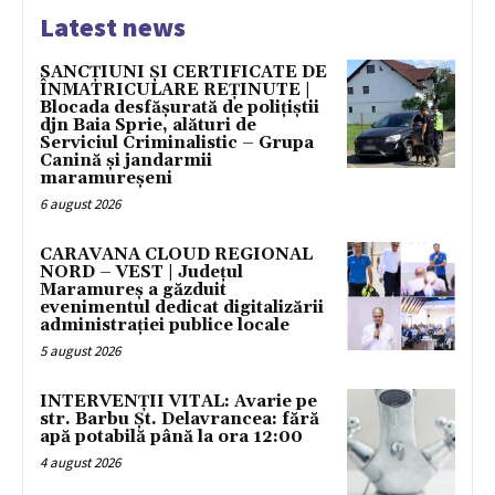
Latest news
SANCȚIUNI ȘI CERTIFICATE DE
ÎNMATRICULARE REȚINUTE |
Blocada desfășurată de polițiștii
djn Baia Sprie, alături de
Serviciul Criminalistic – Grupa
Canină și jandarmii
maramureșeni
6 august 2026
CARAVANA CLOUD REGIONAL
NORD – VEST | Județul
Maramureș a găzduit
evenimentul dedicat digitalizării
administrației publice locale
5 august 2026
INTERVENȚII VITAL: Avarie pe
str. Barbu Șt. Delavrancea: fără
apă potabilă până la ora 12:00
4 august 2026