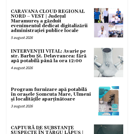
CARAVANA CLOUD REGIONAL
NORD – VEST | Județul
Maramureș a găzduit
evenimentul dedicat digitalizării
administrației publice locale
5 august 2026
INTERVENȚII VITAL: Avarie pe
str. Barbu Șt. Delavrancea: fără
apă potabilă până la ora 12:00
4 august 2026
Program furnizare apă potabilă
în orașele Șomcuta Mare, Ulmeni
și localitățile aparținătoare
3 august 2026
CAPTURĂ DE SUBSTANȚE
SUSPECTE ÎN TÂRGU LĂPUȘ |