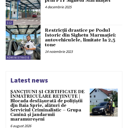
prin PTF Sighetu Marmației
4 decembrie 2025
112
Restricții drastice pe Podul
Istoric din Sighetu Marmației:
autovehiculele, limitate la 2,5
tone
14 noiembrie 2023
ADMINISTRAȚIE
Latest news
SANCȚIUNI ȘI CERTIFICATE DE
ÎNMATRICULARE REȚINUTE |
Blocada desfășurată de polițiștii
djn Baia Sprie, alături de
Serviciul Criminalistic – Grupa
Canină și jandarmii
maramureșeni
6 august 2026