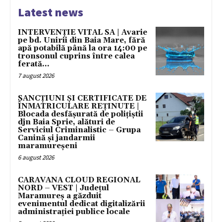
Latest news
INTERVENȚIE VITAL SA | Avarie
pe bd. Unirii din Baia Mare, fără
apă potabilă până la ora 14:00 pe
tronsonul cuprins între calea
ferată...
7 august 2026
SANCȚIUNI ȘI CERTIFICATE DE
ÎNMATRICULARE REȚINUTE |
Blocada desfășurată de polițiștii
djn Baia Sprie, alături de
Serviciul Criminalistic – Grupa
Canină și jandarmii
maramureșeni
6 august 2026
CARAVANA CLOUD REGIONAL
NORD – VEST | Județul
Maramureș a găzduit
evenimentul dedicat digitalizării
administrației publice locale