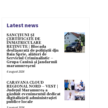
Latest news
SANCȚIUNI ȘI
CERTIFICATE DE
ÎNMATRICULARE
REȚINUTE | Blocada
desfășurată de polițiștii djn
Baia Sprie, alături de
Serviciul Criminalistic –
Grupa Canină și jandarmii
maramureșeni
6 august 2026
CARAVANA CLOUD
REGIONAL NORD – VEST |
Județul Maramureș a
găzduit evenimentul dedicat
digitalizării administrației
publice locale
5 august 2026