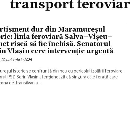
transport feroviar
rtisment dur din Maramureșul
oric: linia feroviară Salva–Vișeu–
het riscă să fie închisă. Senatorul
in Vlașin cere intervenție urgentă
20 noiembrie 2025
reșul Istoric se confruntă din nou cu pericolul izolării feroviare.
rul PSD Sorin Vlașin atenționează că singura cale ferată care
zona de Transilvania...