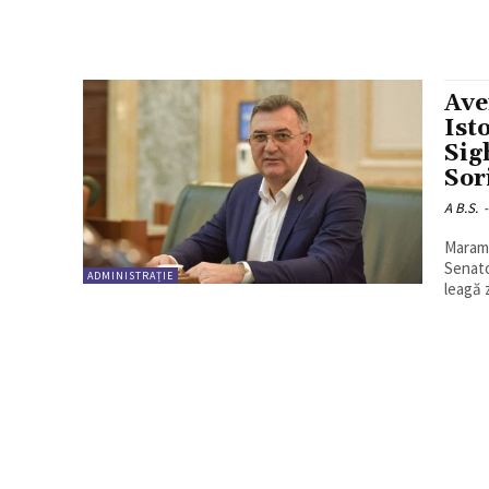
Ave
Ist
Sig
Sor
A B.S.
-
Maramu
Senato
ADMINISTRAȚIE
leagă 