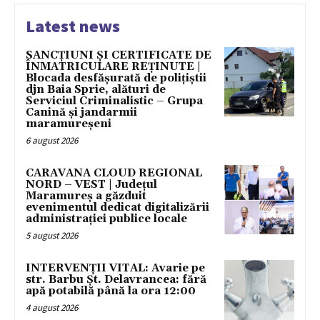
Latest news
SANCȚIUNI ȘI CERTIFICATE DE
ÎNMATRICULARE REȚINUTE |
Blocada desfășurată de polițiștii
djn Baia Sprie, alături de
Serviciul Criminalistic – Grupa
Canină și jandarmii
maramureșeni
6 august 2026
CARAVANA CLOUD REGIONAL
NORD – VEST | Județul
Maramureș a găzduit
evenimentul dedicat digitalizării
administrației publice locale
5 august 2026
INTERVENȚII VITAL: Avarie pe
str. Barbu Șt. Delavrancea: fără
apă potabilă până la ora 12:00
4 august 2026