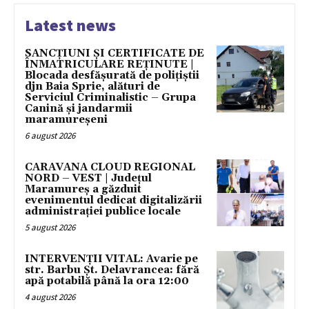
Latest news
SANCȚIUNI ȘI CERTIFICATE DE
ÎNMATRICULARE REȚINUTE |
Blocada desfășurată de polițiștii
djn Baia Sprie, alături de
Serviciul Criminalistic – Grupa
Canină și jandarmii
maramureșeni
6 august 2026
CARAVANA CLOUD REGIONAL
NORD – VEST | Județul
Maramureș a găzduit
evenimentul dedicat digitalizării
administrației publice locale
5 august 2026
INTERVENȚII VITAL: Avarie pe
str. Barbu Șt. Delavrancea: fără
apă potabilă până la ora 12:00
4 august 2026