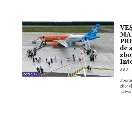
VE
MA
PR
de 
zbo
Int
A B.S.
-
COTIDIAN
Zborur
zbor c
Tailwin