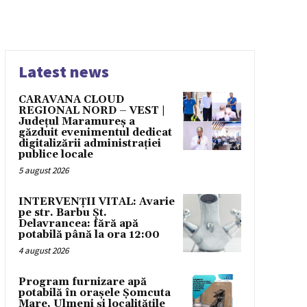
Latest news
CARAVANA CLOUD
REGIONAL NORD – VEST |
Județul Maramureș a
găzduit evenimentul dedicat
digitalizării administrației
publice locale
5 august 2026
INTERVENȚII VITAL: Avarie
pe str. Barbu Șt.
Delavrancea: fără apă
potabilă până la ora 12:00
4 august 2026
Program furnizare apă
potabilă în orașele Șomcuta
Mare, Ulmeni și localitățile