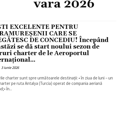
vara 2026
ȘTI EXCELENTE PENTRU
RAMUREȘENII CARE SE
EGĂTESC DE CONCEDIU! Începând
astăzi se dă start noului sezon de
ruri charter de le Aeroportul
ernațional...
3 iunie 2026
ile charter sunt spre următoarele destinații: • în ziua de luni – un
harter pe ruta Antalya (Turcia) operat de compania aeriană
d;• în...