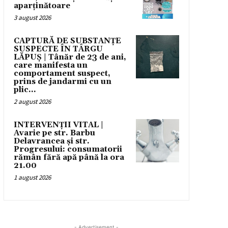
aparținătoare
3 august 2026
CAPTURĂ DE SUBSTANȚE
SUSPECTE ÎN TÂRGU
LĂPUȘ | Tânăr de 23 de ani,
care manifesta un
comportament suspect,
prins de jandarmi cu un
plic...
2 august 2026
INTERVENȚII VITAL |
Avarie pe str. Barbu
Delavrancea și str.
Progresului: consumatorii
rămân fără apă până la ora
21.00
1 august 2026
- Advertisement -