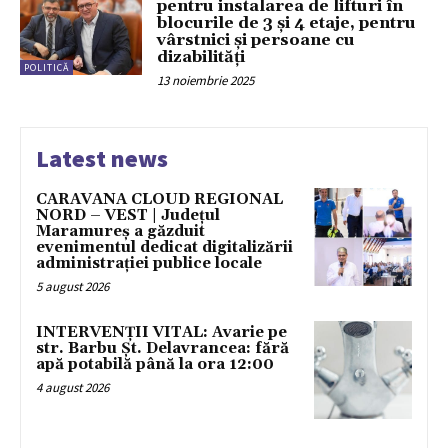
pentru instalarea de lifturi în
blocurile de 3 și 4 etaje, pentru
vârstnici și persoane cu
dizabilități
POLITICĂ
13 noiembrie 2025
Latest news
CARAVANA CLOUD REGIONAL
NORD – VEST | Județul
Maramureș a găzduit
evenimentul dedicat digitalizării
administrației publice locale
5 august 2026
INTERVENȚII VITAL: Avarie pe
str. Barbu Șt. Delavrancea: fără
apă potabilă până la ora 12:00
4 august 2026