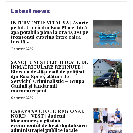
Latest news
INTERVENȚIE VITAL SA | Avarie
pe bd. Unirii din Baia Mare, fără
apă potabilă până la ora 14:00 pe
tronsonul cuprins între calea
ferată...
7 august 2026
SANCȚIUNI ȘI CERTIFICATE DE
ÎNMATRICULARE REȚINUTE |
Blocada desfășurată de polițiștii
djn Baia Sprie, alături de
Serviciul Criminalistic – Grupa
Canină și jandarmii
maramureșeni
6 august 2026
CARAVANA CLOUD REGIONAL
NORD – VEST | Județul
Maramureș a găzduit
evenimentul dedicat digitalizării
administrației publice locale