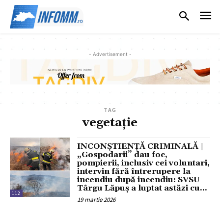
- Advertisement -
TAG
vegetație
INCONȘTIENȚĂ CRIMINALĂ |
„Gospodarii” dau foc,
pompierii, inclusiv cei voluntari,
intervin fără întrerupere la
incendiu după incendiu: SVSU
Târgu Lăpuș a luptat astăzi cu...
112
19 martie 2026