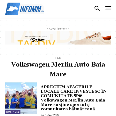
- Advertisement -
TAG
Volkswagen Merlin Auto Baia
Mare
APRECIEM AFACERILE
LOCALE CARE INVESTESC ÎN
COMUNITATE 💙❤️ |
Volkswagen Merlin Auto Baia
Mare susține sportul și
comunitatea băimăreană
BUSINESS
18 iunie 2026